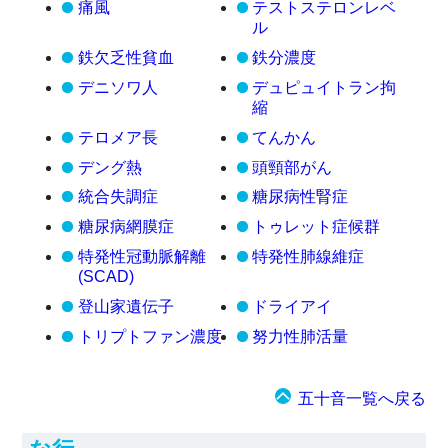
痛風
テストステロンレベ
ル
鉄欠乏性貧血
鉄分濃度
デニソワ人
デュピュイトラン拘
縮
テロメア長
てんかん
デング熱
頭頸部がん
統合失調症
糖尿病性腎症
糖尿病網膜症
トゥレット症候群
特発性冠動脈解離
特発性肺線維症
(SCAD)
登山家遺伝子
ドライアイ
トリプトファン濃度
努力性肺活量
五十音一覧へ戻る