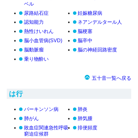
ベル
尿路結石症
妊娠糖尿病
認知能力
ネアンデルタール人
熱性けいれん
脳梗塞
脳小血管病(SVD)
脳卒中
脳動脈瘤
脳の神経回路密度
乗り物酔い
五十音一覧へ戻る
は行
パーキンソン病
肺炎
肺がん
肺気腫
敗血症関連急性呼吸
排便頻度
窮迫症候群