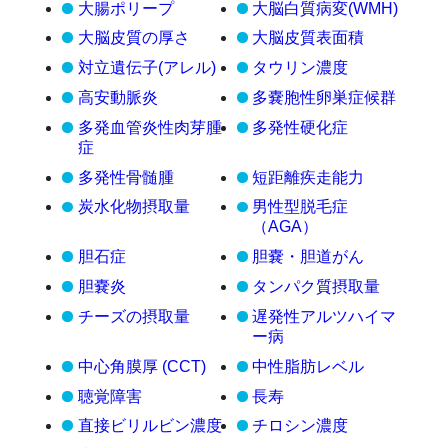
大腸ポリープ
大脳白質病変(WMH)
大脳皮質の厚さ
大脳皮質表面積
対立遺伝子(アレル)
タウリン濃度
高安動脈炎
多嚢胞性卵巣症候群
多発血管炎性肉芽腫
多発性硬化症
症
多発性骨髄腫
短距離疾走能力
炭水化物摂取量
男性型脱毛症
（AGA）
胆石症
胆嚢・胆道がん
胆嚢炎
タンパク質摂取量
チーズの摂取量
遅発性アルツハイマ
ー病
中心角膜厚 (CCT)
中性脂肪レベル
聴覚障害
長寿
直接ビリルビン濃度
チロシン濃度