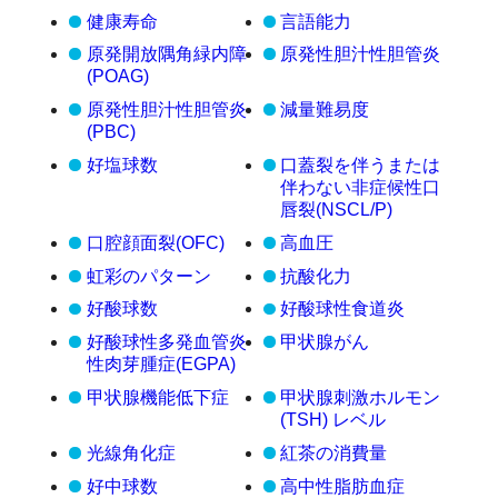
健康寿命
言語能力
原発開放隅角緑内障
原発性胆汁性胆管炎
(POAG)
原発性胆汁性胆管炎
減量難易度
(PBC)
好塩球数
口蓋裂を伴うまたは
伴わない非症候性口
唇裂(NSCL/P)
口腔顔面裂(OFC)
高血圧
虹彩のパターン
抗酸化力
好酸球数
好酸球性食道炎
好酸球性多発血管炎
甲状腺がん
性肉芽腫症(EGPA)
甲状腺機能低下症
甲状腺刺激ホルモン
(TSH) レベル
光線角化症
紅茶の消費量
好中球数
高中性脂肪血症