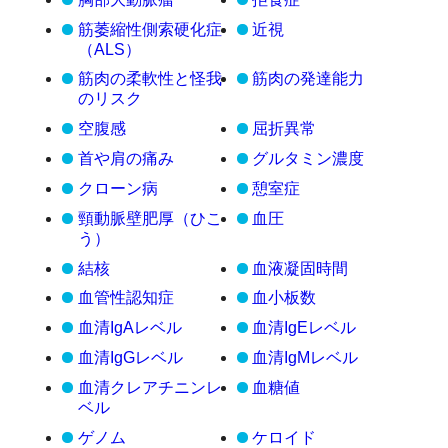
筋萎縮性側索硬化症
近視
（ALS）
筋肉の柔軟性と怪我
筋肉の発達能力
のリスク
空腹感
屈折異常
首や肩の痛み
グルタミン濃度
クローン病
憩室症
頸動脈壁肥厚（ひこ
血圧
う）
結核
血液凝固時間
血管性認知症
血小板数
血清IgAレベル
血清IgEレベル
血清IgGレベル
血清IgMレベル
血清クレアチニンレ
血糖値
ベル
ゲノム
ケロイド