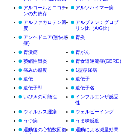
アルコールとニコチ
アルツハイマー病
ンの共依存
アルファカロテン濃
アルブミン：グロブ
度
リン比（A/G比）
アンヘドニア(無快感
胃炎
症)
胃潰瘍
胃がん
萎縮性胃炎
胃食道逆流症(GERD)
痛みの感度
1型糖尿病
遺伝
遺伝子
遺伝子型
遺伝子名
いびきの可能性
インフルエンザ感受
性
ウィルムス腫瘍
ウェルビーイング
うつ病
うま味感度
運動後の心拍数回復
運動による減量効果