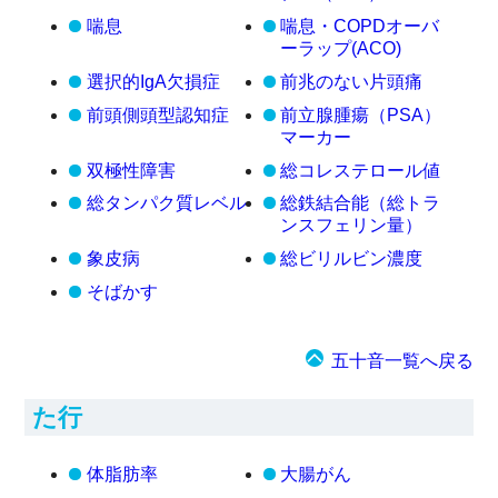
喘息
喘息・COPDオーバ
ーラップ(ACO)
選択的IgA欠損症
前兆のない片頭痛
前頭側頭型認知症
前立腺腫瘍（PSA）
マーカー
双極性障害
総コレステロール値
総タンパク質レベル
総鉄結合能（総トラ
ンスフェリン量）
象皮病
総ビリルビン濃度
そばかす
五十音一覧へ戻る
た行
体脂肪率
大腸がん