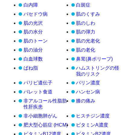
白内障
白斑症
バセドウ病
肌のくすみ
肌の光沢
肌のしわ
肌の水分
肌の弾力
肌のトーン
肌の光老化
肌の油分
肌の老化
白血球数
鼻茸(鼻ポリープ)
ばね指
ハムストリングの怪
我のリスク
パリピ遺伝子
バリン濃度
バレット食道
ハンセン病
非アルコール性脂肪
膝の痛み
性肝疾患
非小細胞肺がん
ヒスチジン濃度
肥大型心筋症 (HCM)
ビタミンA濃度
ビタミンB12濃度
ビタミンB2濃度