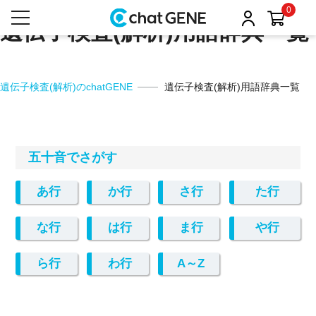
0
遺伝子検査(解析)用語辞典一覧
遺伝子検査(解析)のchatGENE
遺伝子検査(解析)用語辞典一覧
五十音でさがす
あ行
か行
さ行
た行
な行
は行
ま行
や行
ら行
わ行
A～Z