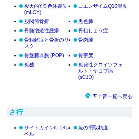
後天的Y染色体喪失
コエンザイムQ10濃度
(mLOY)
股関節骨折
黒色腫
骨髄増殖性腫瘍
骨粗しょう症
骨粗鬆症と骨折のリ
骨肉腫
スク
骨盤臓器脱 (POP)
骨密度
孤独
孤発性クロイツフェ
ルト・ヤコブ病
(sCJD)
五十音一覧へ戻る
さ行
サイトカインIL-18レ
魚の摂取頻度
ベル