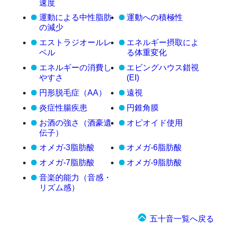
速度
運動による中性脂肪
運動への積極性
の減少
エストラジオールレ
エネルギー摂取によ
ベル
る体重変化
エネルギーの消費し
エビングハウス錯視
やすさ
(EI)
円形脱毛症（AA）
遠視
炎症性腸疾患
円錐角膜
お酒の強さ（酒豪遺
オピオイド使用
伝子）
オメガ-3脂肪酸
オメガ-6脂肪酸
オメガ-7脂肪酸
オメガ-9脂肪酸
音楽的能力（音感・
リズム感）
五十音一覧へ戻る