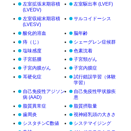
左室拡張末期容積
左室駆出率 (LVEF)
(LVEDV)
左室収縮末期容積
サルコイドーシス
(LVESV)
酸化的溶血
脳年齢
痔（じ）
シェーグレン症候群
塩味感度
色素沈着
子宮筋腫
子宮頸がん
子宮内膜がん
子宮内膜症
耳硬化症
試行錯誤学習（体験
学習）
自己免疫性アジソン
自己免疫性甲状腺疾
病 (AAD)
患
脂質異常症
脂質摂取量
歯周炎
視神経乳頭の大きさ
シスタチンC数値
システマイジング