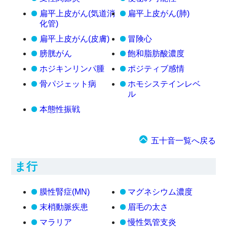
扁平上皮がん(気道消
扁平上皮がん(肺)
化管)
扁平上皮がん(皮膚)
冒険心
膀胱がん
飽和脂肪酸濃度
ホジキンリンパ腫
ポジティブ感情
骨パジェット病
ホモシステインレベ
ル
本態性振戦
五十音一覧へ戻る
ま行
膜性腎症(MN)
マグネシウム濃度
末梢動脈疾患
眉毛の太さ
マラリア
慢性気管支炎