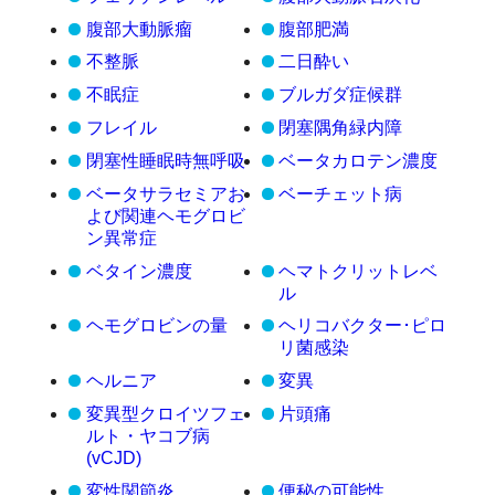
腹部大動脈瘤
腹部肥満
不整脈
二日酔い
不眠症
ブルガダ症候群
フレイル
閉塞隅角緑内障
閉塞性睡眠時無呼吸
ベータカロテン濃度
ベータサラセミアお
ベーチェット病
よび関連ヘモグロビ
ン異常症
ベタイン濃度
ヘマトクリットレベ
ル
ヘモグロビンの量
ヘリコバクター･ピロ
リ菌感染
ヘルニア
変異
変異型クロイツフェ
片頭痛
ルト・ヤコブ病
(vCJD)
変性関節炎
便秘の可能性