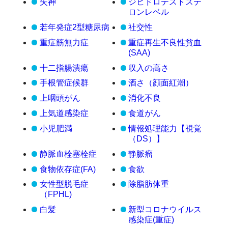
失神
ジヒドロテストステ
ロンレベル
若年発症2型糖尿病
社交性
重症筋無力症
重症再生不良性貧血
(SAA)
十二指腸潰瘍
収入の高さ
手根管症候群
酒さ（顔面紅潮）
上咽頭がん
消化不良
上気道感染症
食道がん
小児肥満
情報処理能力【視覚
（DS）】
静脈血栓塞栓症
静脈瘤
食物依存症(FA)
食欲
女性型脱毛症
除脂肪体重
（FPHL)
白髪
新型コロナウイルス
感染症(重症)