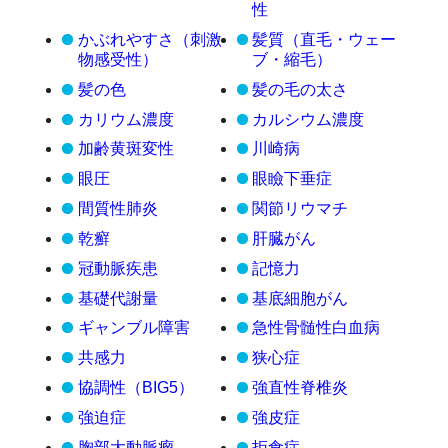
性
かぶれやすさ（刺激
髪質（直毛・ウェー
物感受性）
ブ・縮毛）
髪の色
髪の毛の太さ
カリウム濃度
カルシウム濃度
加齢黄斑変性
川崎病
眼圧
眼瞼下垂症
間質性肺炎
関節リウマチ
乾癬
肝臓がん
冠動脈疾患
記憶力
基礎代謝量
基底細胞がん
ギャンブル障害
急性骨髄性白血病
共感力
狭心症
協調性（BIG5）
強直性脊椎炎
強迫症
強皮症
胸部大動脈瘤
拒食症