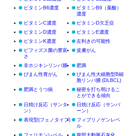
ビタミンB6濃度
ビタミンB9（葉酸）
濃度
ビタミンC濃度
ビタミンD欠乏症
ビタミンD濃度
ビタミンE濃度
ビタミンK濃度
左利きの可能性
ビフィズス菌の豊富
皮膚がん
さ
非ホジキンリンパ腫
肥満
びまん性胃がん
びまん性大細胞型B細
胞リンパ腫 (DLBCL)
肥満とうつ病
秘密を打ち明けるこ
とができる傾向
日焼け反応（サンタ
日焼け反応（サンバ
ン）
ーン）
表現型(フェノタイプ)
フィブリノゲンレベ
ル
フェリチンレベル
腹部大動脈石灰化