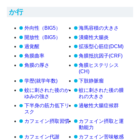
か行
外向性（BIG5）
海馬容積の大きさ
開放性（BIG5）
潰瘍性大腸炎
過覚醒
拡張型心筋症(DCM)
角膜曲率
角膜抵抗因子(CRF)
角膜の厚さ
角膜ヒステリシス
(CH)
学歴(就学年数)
下肢静脈瘤
蚊に刺された後のか
蚊に刺された後の腫
ゆみの強さ
れの大きさ
下半身の筋力低下リ
過敏性大腸症候群
スク
カフェイン摂取習慣
カフェイン摂取と運
動能力
カフェイン代謝
カフェイン苦味敏感