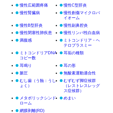
慢性広範囲疼痛
慢性C型肝炎
慢性腎臓病
慢性創傷マイクロバ
イオーム
慢性B型肝炎
慢性副鼻腔炎
慢性閉塞性肺疾患
慢性リンパ性白血病
満腹感
ミトコンドリア・ヘ
テロプラスミー
ミトコンドリアDNA
耳垢の種類
コピー数
耳鳴り
耳の形
脈圧
無酸素運動適合性
むし歯（う蝕：うし
むずむず脚症候群
ょく）
（レストレスレッグ
ス症候群）
メタボリックシンド
めまい
ローム
網膜剥離(RD)