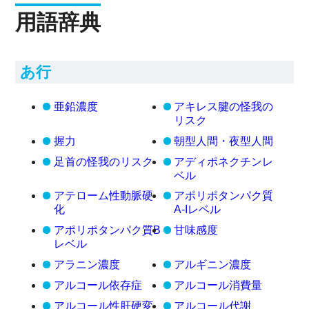
用語辞典
あ行
亜鉛濃度
アキレス腱の怪我の
リスク
握力
朝型人間・夜型人間
足首の怪我のリスク
アディポネクチンレ
ベル
アテローム性動脈硬
アポリポタンパク質
化
A-Iレベル
アポリポタンパク質B
甘味感度
レベル
アラニン濃度
アルギニン濃度
アルコール依存症
アルコール消費量
アルコール性肝硬変
アルコール代謝