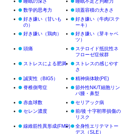
睡眠の深さ
睡眠不足と判断力
数学的思考力
頭蓋容積の大きさ
好き嫌い（甘いも
好き嫌い（牛肉/ステ
の）
ーキ）
好き嫌い（鶏肉）
好き嫌い（芽キャベ
ツ）
頭痛
ステロイド抵抗性ネ
フローゼ症候群
ストレスによる肥満
ストレスの感じやす
さ
誠実性（BIG5）
精神病体験(PE)
脊椎側弯症
節外性NK/T細胞リン
パ腫・鼻型
赤血球数
セリアック病
セレン濃度
前/後 十字靭帯損傷の
リスク
線維筋性異形成(FMD)
全身性エリテマトー
デス（SLE）