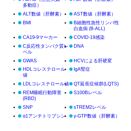
多動症）
ALT数値（肝酵素）
AST数値（肝酵素）
BMI
B細胞性急性リンパ性
白血病 (B-ALL)
CA19-9マーカー
COVID-19感染
C反応性タンパク質レ
DNA
ベル
GWAS
HCVによる肝硬変
HDLコレステロール
IgA腎症
値
LDLコレステロール値
QT延長症候群(LQTS)
REM睡眠行動障害
S100Bレベル
(RBD)
SNP
sTREM2レベル
α1アンチトリプシン
γ-GTP数値（肝酵素）