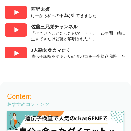
西野未姫
けーから私への不満が出てきました
佐藤三兄弟チャンネル
「そういうことだったのか・・・。」25年間一緒に
生きてきたけど謎が解明された件。
3人勘女＠カマたく
遺伝子診断をするためにタバコを一生懸命我慢した
ら色々なことが判明して大爆笑だったオカマ達
ふみあみ双子チャンネル
【GRWM】朝からメイクしながら語った
おざみ /Misato Ozawa
Content
【大食い】大好物のラーメンを夜食に食べまく
る！！🍜🍥【お家ラーメン】
おすすめコンテンツ
かつさゆのボヨヨンチャンネル
夫婦で遺伝子検査してみたら衝撃の事実が発覚😱 ❗️