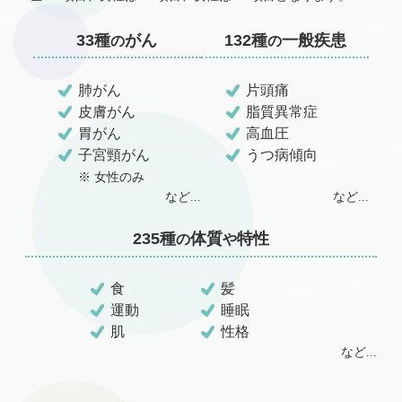
33種
がん
132種
一般疾患
の
の
肺がん
片頭痛
皮膚がん
脂質異常症
胃がん
高血圧
子宮頸がん
うつ病傾向
※ 女性のみ
など...
など...
235種
体質
特性
の
や
食
髪
運動
睡眠
肌
性格
など...