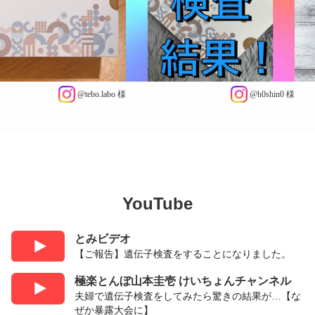
@tebo.labo 様
@h0shin
YouTube
とみビデオ
【ご報告】遺伝子検査をすることになりました。
極楽とんぼ山本圭壱 けいちょんチャンネル
夫婦で遺伝子検査をしてみたら驚きの結果が…【な
ぜか暴露大会に】