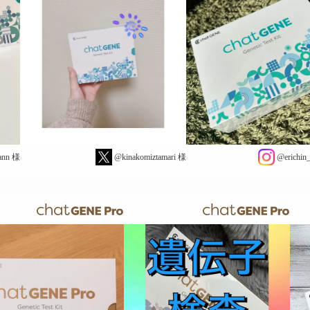
@kinakomiztamari 様
@erichin_chibinab