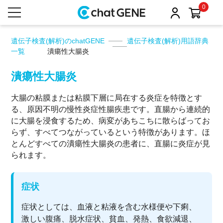
0
遺伝子検査(解析)のchatGENE
遺伝子検査(解析)用語辞典
一覧
潰瘍性大腸炎
潰瘍性大腸炎
大腸の粘膜または粘膜下層に局在する炎症を特徴とす
る、原因不明の慢性炎症性腸疾患です。直腸から連続的
に大腸を浸食するため、病変があちこちに散らばってお
らず、すべてつながっているという特徴があります。ほ
とんどすべての潰瘍性大腸炎の患者に、直腸に炎症が見
られます。
症状
症状としては、血液と粘液を含む水様便や下痢、
激しい腹痛、脱水症状、貧血、発熱、食欲減退、