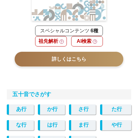
スペシャルコンテンツ
6種
祖先解析
AI検索
？
？
詳しくはこちら
五十音でさがす
あ行
か行
さ行
た行
な行
は行
ま行
や行