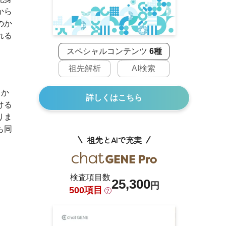
から
のか
れる
スペシャルコンテンツ
6種
祖先解析
AI検索
しか
詳しくはこちら
ける
りま
も同
祖先とAIで充実
検査項目数
25,300
円
500項目
？