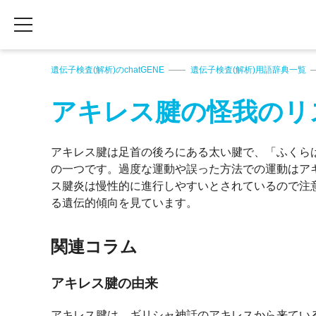
遺伝子検査(解析)のchatGENE
遺伝子検査(解析)用語辞典一覧
アキレス腱の怪我のリ
アキレス腱は足首の後ろにある太い腱で、「ふくら
の一つです。過度な運動や誤った方法での運動はア
ス腱炎は慢性的に進行しやすいとされているので注
る遺伝的傾向を見ています。
関連コラム
アキレス腱の由来
アキレス腱は、ギリシャ神話のアキレスから来てい