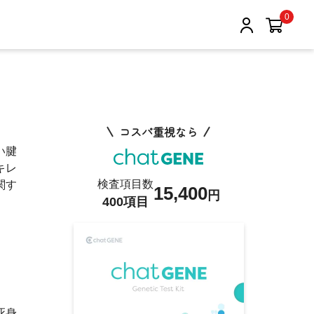
0
コスパ重視なら
い腱
キレ
検査項目数
関す
15,400
円
400項目
死身