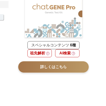
スペシャルコンテンツ
6種
祖先解析
AI検索
？
？
詳しくはこちら