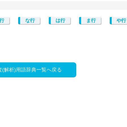
行
な行
は行
ま行
や行
査(解析)用語辞典一覧へ戻る