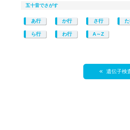
五十音でさがす
あ行
か行
さ行
た
ら行
わ行
A～Z
遺伝子検