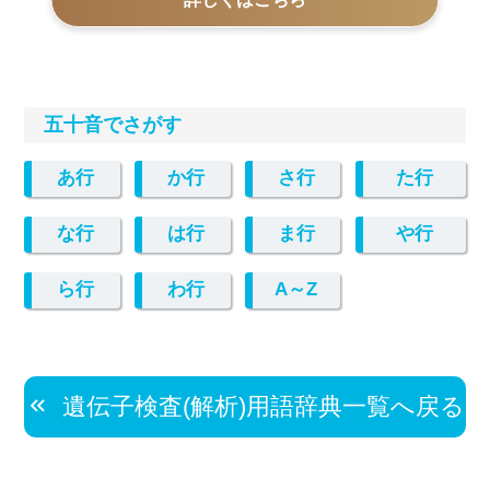
五十音でさがす
あ行
か行
さ行
た行
な行
は行
ま行
や行
ら行
わ行
A～Z
遺伝子検査(解析)用語辞典一覧へ戻る