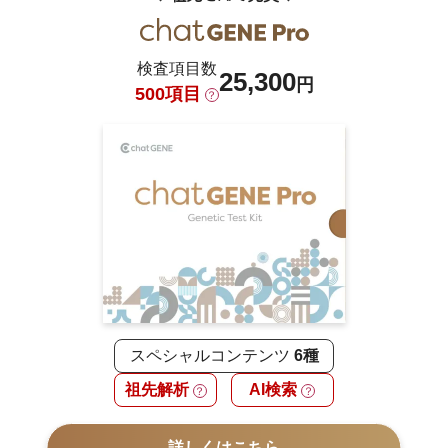
検査項目数
25,300
円
500項目
？
スペシャルコンテンツ
6種
祖先解析
AI検索
？
？
詳しくはこちら