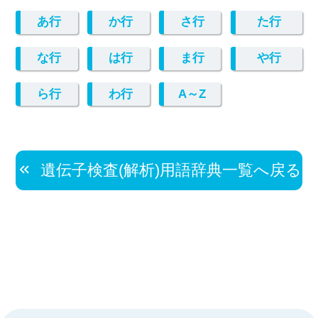
あ行
か行
さ行
た行
な行
は行
ま行
や行
ら行
わ行
A～Z
遺伝子検査(解析)用語辞典一覧へ戻る