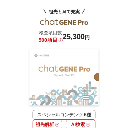
祖先とAIで充実
検査項目数
25,300
円
500項目
？
スペシャルコンテンツ
6種
祖先解析
AI検索
？
？