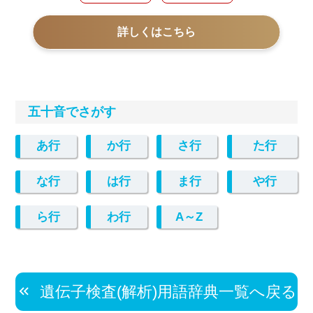
詳しくはこちら
五十音でさがす
あ行
か行
さ行
た行
な行
は行
ま行
や行
ら行
わ行
A～Z
遺伝子検査(解析)用語辞典一覧へ戻る