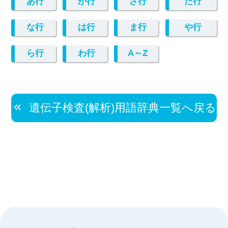
あ行
か行
さ行
た行
な行
は行
ま行
や行
ら行
わ行
A～Z
遺伝子検査(解析)用語辞典一覧へ戻る