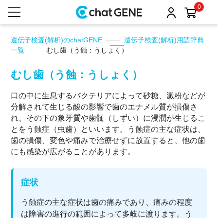
0
遺伝子検査(解析)のchatGENE
遺伝子検査(解析)用語辞典
一覧
むし歯（う蝕：うしょく）
むし歯（う蝕：うしょく）
口の中に生息するバクテリアによって砂糖、澱粉などが
分解されて生じる酸の影響で歯のエナメル質が損傷さ
れ、その下の象牙質や歯髄（しずい）に浸潤が生じるこ
とをう蝕症（虫歯）といいます。う蝕症の主な症状は、
歯の損傷、変色や痛みで治療せずに放置すると、他の歯
にも感染が広がることがあります。
症状
う蝕症の主な症状は歯の痛みであり、痛みの程度
は障害の進行の範囲によって多岐に渡ります。う