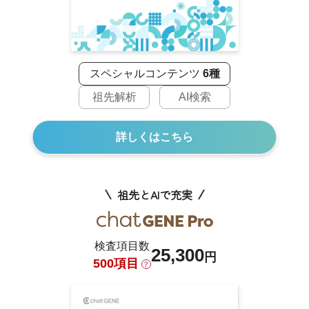
スペシャルコンテンツ
6種
祖先解析
AI検索
詳しくはこちら
祖先とAIで充実
検査項目数
25,300
円
500項目
？