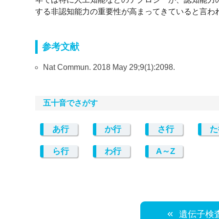
する非認知能力の重要性が高まってきていると言わ
参考文献
Nat Commun. 2018 May 29;9(1):2098.
五十音でさがす
あ行
か行
さ行
た
ら行
わ行
A～Z
遺伝子検