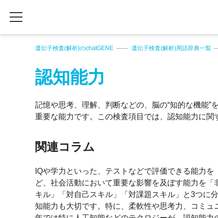
遺伝子検査(解析)のchatGENE
遺伝子検査(解析)用語辞典一覧
認知能力
記憶や思考、理解、判断などの、脳の“知的な機能”
重要な能力です。この検査項目では、認知能力に関
関連コラム
IQや学力といった、テストなどで評価できる能力
ど、社会活動において重要な影響を及ぼす能力を「
キル」「対自己スキル」「対課題スキル」と3つに
知能力も大切です。特に、柔軟性や思考力、コミュ
年では特に人工知能などのテクロジーが、認知能力