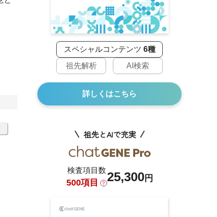
スペシャルコンテンツ
6種
祖先解析
AI検索
詳しくはこちら
祖先とAIで充実
検査項目数
25,300
円
500項目
？