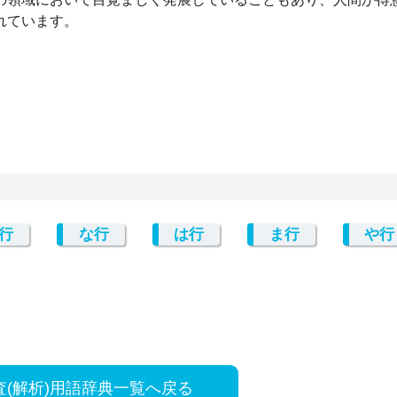
れています。
行
な行
は行
ま行
や行
査(解析)用語辞典一覧へ戻る