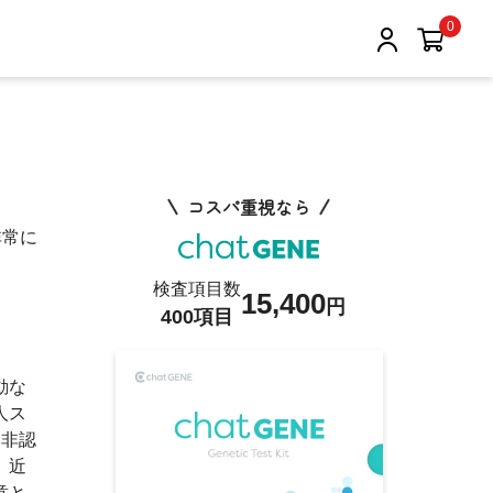
0
コスパ重視なら
非常に
検査項目数
15,400
円
400項目
動な
人ス
、非認
。近
意と