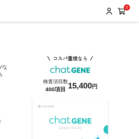
0
コスパ重視なら
がな
あ
検査項目数
15,400
円
400項目
群