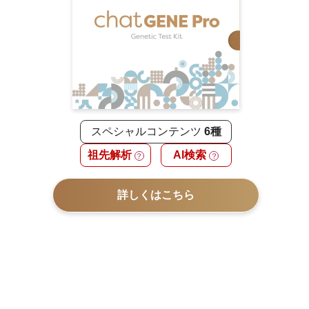
スペシャルコンテンツ
6種
祖先解析
AI検索
？
？
詳しくはこちら