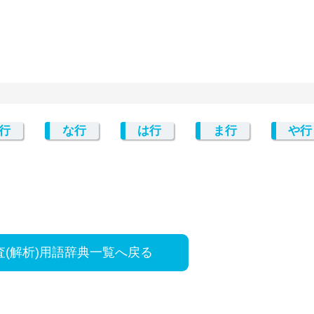
行
な行
は行
ま行
や行
査(解析)用語辞典一覧へ戻る