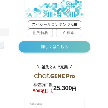
スペシャルコンテンツ
6種
祖先解析
AI検索
詳しくはこちら
祖先とAIで充実
検査項目数
25,300
円
500項目
？