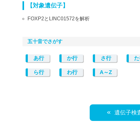
【対象遺伝子】
FOXP2とLINC01572を解析
五十音でさがす
あ行
か行
さ行
た
ら行
わ行
A～Z
遺伝子検