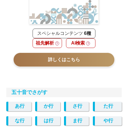
スペシャルコンテンツ
6種
祖先解析
AI検索
？
？
詳しくはこちら
五十音でさがす
あ行
か行
さ行
た行
な行
は行
ま行
や行