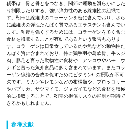
靭帯は、骨と骨とをつなぎ、関節の運動を滑らかにした
り制限したりする、強い弾力性のある線維性の組織で
す。靭帯は線維状のコラーゲンを密に含んでおり、さら
に繊維状の弾性たんぱく質であるエラスチンも含んでい
ます。靭帯を強くするためには、コラーゲンを多く含む
食材を摂取することが有効であるという報告もありま
す。コラーゲンは日常食している肉や魚などの動物性た
んぱく質に含まれており、特に鶏手羽や鳥軟骨、牛スジ
肉、豚足と言った動物性の食材や、アンコウやハモ、ウ
ナギと言った魚介食品に多く含まれています。またコラ
ーゲン線維の合成を促すためにビタミンCの摂取が不可
欠です。ミカンやレモンなどの柑橘類や、ブロッコリー
やパプリカ、サツマイモ、ジャガイモなどの食材を積極
的に摂取することで、靭帯の損傷リスクの抑制が期待で
きるかもしれません。
参考文献