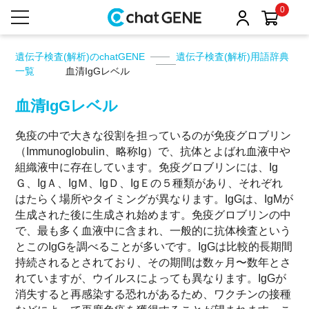
0
遺伝子検査(解析)のchatGENE
遺伝子検査(解析)用語辞典
一覧
血清IgGレベル
血清IgGレベル
免疫の中で大きな役割を担っているのが免疫グロブリン
（Immunoglobulin、略称Ig）で、抗体とよばれ血液中や
組織液中に存在しています。免疫グロブリンには、Ig
Ｇ、IgＡ、IgＭ、IgＤ、IgＥの５種類があり、それぞれ
はたらく場所やタイミングが異なります。IgGは、IgMが
生成された後に生成され始めます。免疫グロブリンの中
で、最も多く血液中に含まれ、一般的に抗体検査という
とこのIgGを調べることが多いです。IgGは比較的長期間
持続されるとされており、その期間は数ヶ月〜数年とさ
れていますが、ウイルスによっても異なります。IgGが
消失すると再感染する恐れがあるため、ワクチンの接種