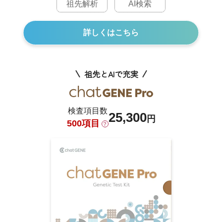
祖先解析
AI検索
詳しくはこちら
祖先とAIで充実
検査項目数
25,300
円
500項目
？