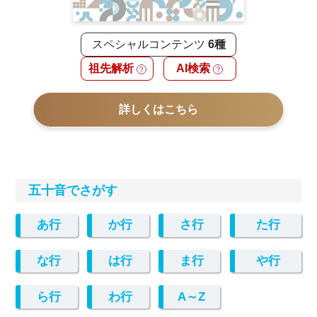
スペシャルコンテンツ
6種
祖先解析
AI検索
？
？
詳しくはこちら
五十音でさがす
あ行
か行
さ行
た行
な行
は行
ま行
や行
ら行
わ行
A～Z