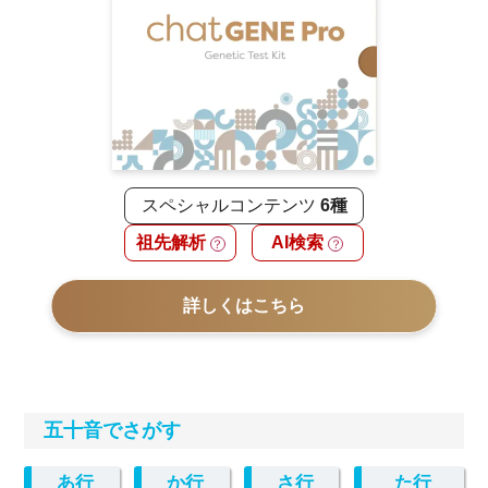
スペシャルコンテンツ
6種
祖先解析
AI検索
？
？
詳しくはこちら
五十音でさがす
あ行
か行
さ行
た行