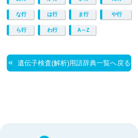
な行
は行
ま行
や行
ら行
わ行
A～Z
遺伝子検査(解析)用語辞典一覧へ戻る