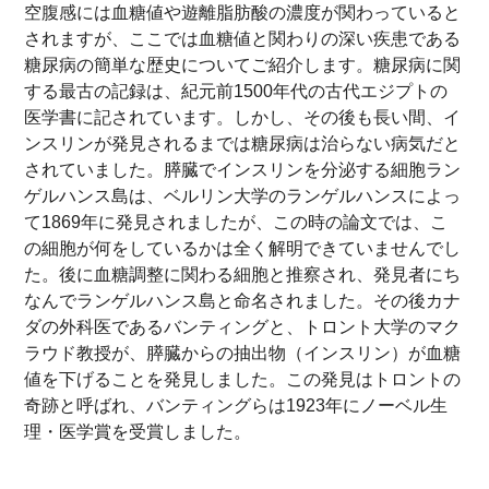
空腹感には血糖値や遊離脂肪酸の濃度が関わっていると
されますが、ここでは血糖値と関わりの深い疾患である
糖尿病の簡単な歴史についてご紹介します。糖尿病に関
する最古の記録は、紀元前1500年代の古代エジプトの
医学書に記されています。しかし、その後も長い間、イ
ンスリンが発見されるまでは糖尿病は治らない病気だと
されていました。膵臓でインスリンを分泌する細胞ラン
ゲルハンス島は、ベルリン大学のランゲルハンスによっ
て1869年に発見されましたが、この時の論文では、こ
の細胞が何をしているかは全く解明できていませんでし
た。後に血糖調整に関わる細胞と推察され、発見者にち
なんでランゲルハンス島と命名されました。その後カナ
ダの外科医であるバンティングと、トロント大学のマク
ラウド教授が、膵臓からの抽出物（インスリン）が血糖
値を下げることを発見しました。この発見はトロントの
奇跡と呼ばれ、バンティングらは1923年にノーベル生
理・医学賞を受賞しました。