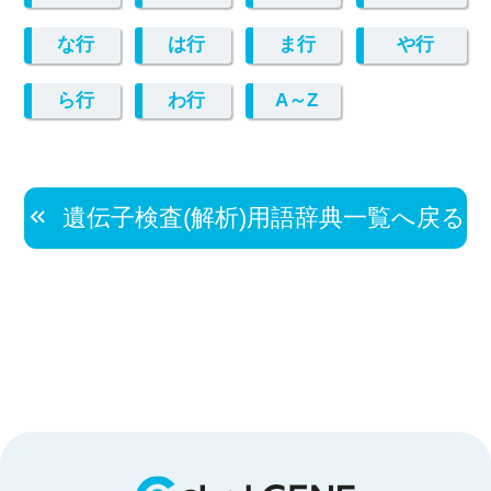
な行
は行
ま行
や行
ら行
わ行
A～Z
遺伝子検査(解析)用語辞典一覧へ戻る