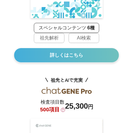
スペシャルコンテンツ
6種
祖先解析
AI検索
詳しくはこちら
祖先とAIで充実
検査項目数
25,300
円
500項目
？