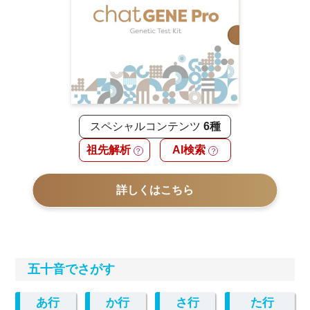
スペシャルコンテンツ
6種
祖先解析
AI検索
？
？
詳しくはこちら
五十音でさがす
あ行
か行
さ行
た行