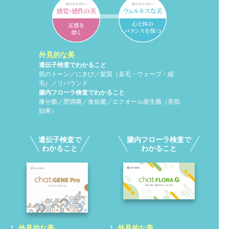
外見的な美
内面的な美
遺伝子検査でわかること
遺伝子検査でわかること
肌のトーン／にきび／髪質（直毛・ウェーブ・縮
ビタミンC濃度／ビフィズス菌の豊富さ／ストレス
毛）／リバウンド
の感じやすさ
腸内フローラ検査でわかること
腸内フローラ検査でわかること
痩せ菌／肥満菌／食欲菌／エクオール産生菌（美肌
エクオール産生菌／栄養素産生菌
効果）
遺伝子検査で
腸内フローラ検査で
わかること
わかること
1.
外見的な美
1.
外見的な美