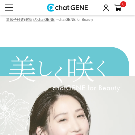
0
遺伝子検査(解析)のchatGENE
>
chatGENE for Beauty