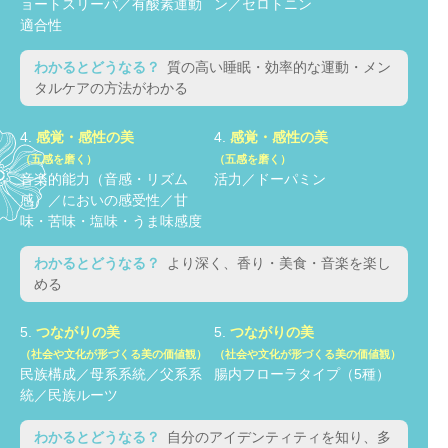
ョートスリーパ／有酸素運動
ン／セロトニン
適合性
わかるとどうなる？
質の高い睡眠・効率的な運動・メン
タルケアの方法がわかる
4.
感覚・感性の美
4.
感覚・感性の美
（五感を磨く）
（五感を磨く）
音楽的能力（音感・リズム
活力／ドーパミン
感）／においの感受性／甘
味・苦味・塩味・うま味感度
わかるとどうなる？
より深く、香り・美食・音楽を楽し
める
5.
つながりの美
5.
つながりの美
（社会や文化が形づくる美の価値観）
（社会や文化が形づくる美の価値観）
民族構成／母系系統／父系系
腸内フローラタイプ（5種）
統／民族ルーツ
わかるとどうなる？
自分のアイデンティティを知り、多