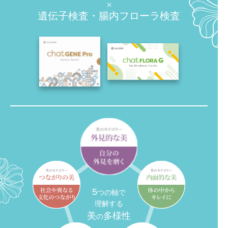
×
遺伝子検査・腸内フローラ検査
5
つの軸で
理解する
美
多様性
の