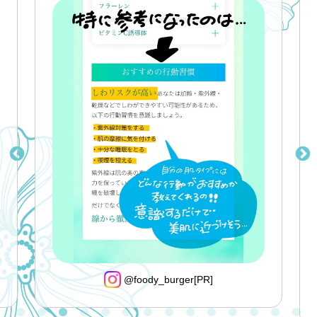
@foody_burger[PR]