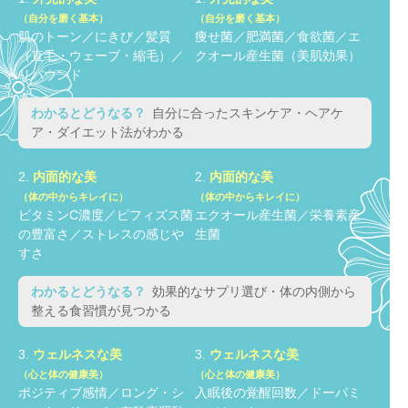
（自分を磨く基本）
（自分を磨く基本）
肌のトーン／にきび／髪質
痩せ菌／肥満菌／食欲菌／エ
（直毛・ウェーブ・縮毛）／
クオール産生菌（美肌効果）
リバウンド
わかるとどうなる？
自分に合ったスキンケア・ヘアケ
ア・ダイエット法がわかる
2.
内面的な美
2.
内面的な美
（体の中からキレイに）
（体の中からキレイに）
ビタミンC濃度／ビフィズス菌
エクオール産生菌／栄養素産
の豊富さ／ストレスの感じや
生菌
すさ
わかるとどうなる？
効果的なサプリ選び・体の内側から
整える食習慣が見つかる
3.
ウェルネスな美
3.
ウェルネスな美
（心と体の健康美）
（心と体の健康美）
ポジティブ感情／ロング・シ
入眠後の覚醒回数／ドーパミ