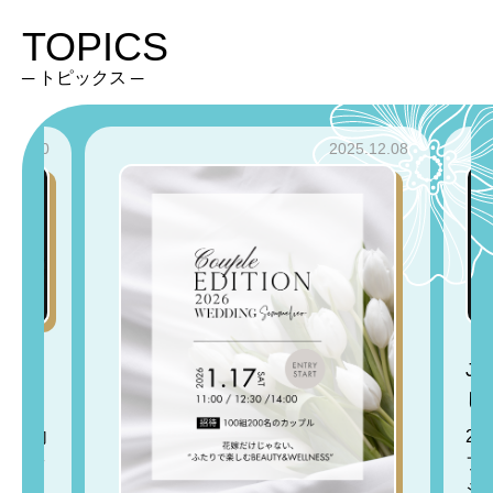
TOPICS
─ トピックス ─
5.11.20
2025.12.08
加しま
Ja
し
査・腸内
20
ファッ
フ
シ