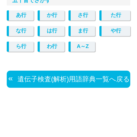
五十音でさがす
あ行
か行
さ行
た行
な行
は行
ま行
や行
ら行
わ行
A～Z
遺伝子検査(解析)用語辞典一覧へ戻る