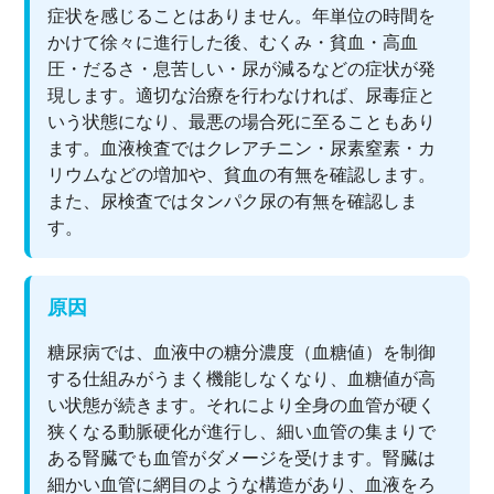
症状を感じることはありません。年単位の時間を
かけて徐々に進行した後、むくみ・貧血・高血
圧・だるさ・息苦しい・尿が減るなどの症状が発
現します。適切な治療を行わなければ、尿毒症と
いう状態になり、最悪の場合死に至ることもあり
ます。血液検査ではクレアチニン・尿素窒素・カ
リウムなどの増加や、貧血の有無を確認します。
また、尿検査ではタンパク尿の有無を確認しま
す。
原因
糖尿病では、血液中の糖分濃度（血糖値）を制御
する仕組みがうまく機能しなくなり、血糖値が高
い状態が続きます。それにより全身の血管が硬く
狭くなる動脈硬化が進行し、細い血管の集まりで
ある腎臓でも血管がダメージを受けます。腎臓は
細かい血管に網目のような構造があり、血液をろ