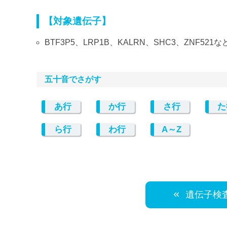
【対象遺伝子】
BTF3P5、LRP1B、KALRN、SHC3、ZNF52
五十音でさがす
あ行
か行
さ行
た
ら行
わ行
A～Z
遺伝子検