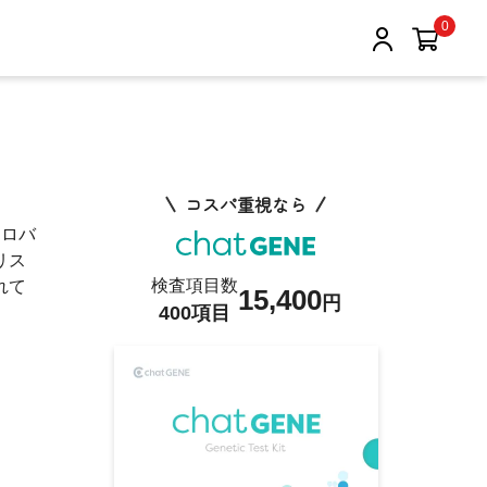
0
コスパ重視なら
クロバ
リス
検査項目数
れて
15,400
円
400項目