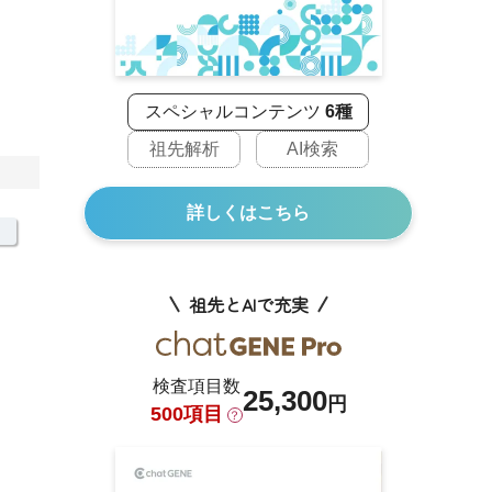
スペシャルコンテンツ
6種
祖先解析
AI検索
詳しくはこちら
祖先とAIで充実
検査項目数
25,300
円
500項目
？