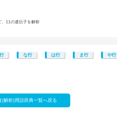
1など、11の遺伝子を解析
行
な行
は行
ま行
や行
査(解析)用語辞典一覧へ戻る