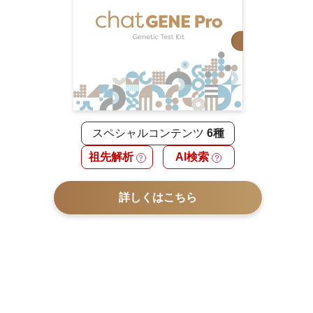
スペシャルコンテンツ
6種
祖先解析
AI検索
？
？
詳しくはこちら