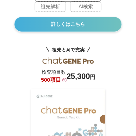
祖先解析
AI検索
詳しくはこちら
祖先とAIで充実
検査項目数
25,300
円
500項目
？