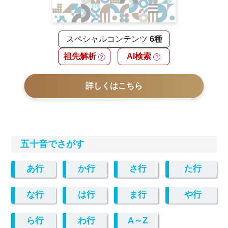
スペシャルコンテンツ
6種
祖先解析
AI検索
？
？
詳しくはこちら
五十音でさがす
あ行
か行
さ行
た行
な行
は行
ま行
や行
ら行
わ行
A～Z