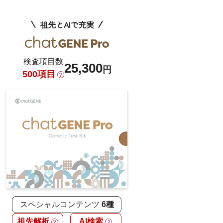
祖先とAIで充実
検査項目数
25,300
円
500項目
？
スペシャルコンテンツ
6種
祖先解析
AI検索
？
？