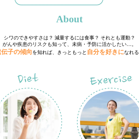
About
シワのできやすさは？
減量するには食事？ それとも運動？
がんや疾患のリスクも知って、
未病・予防に活かしたい…。
遺伝子の傾向
自分を好きに
を知れば、
きっともっと
なれる